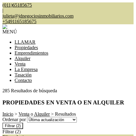
(011)65185675
|
julieta@jdnegociosinmobiliarios.com
+5491165185675
MENÚ
LLAMAR
Propiedades
Emprendimientos
Alquiler
Venta
La Empresa
Tasación
Contacto
285 Resultados de búsqueda
PROPIEDADES EN VENTA O EN ALQUILER
Inicio
>
Venta
o
Alquiler
> Resultados
Ordenar por
Filtrar
(2)
Filtrar
(2)