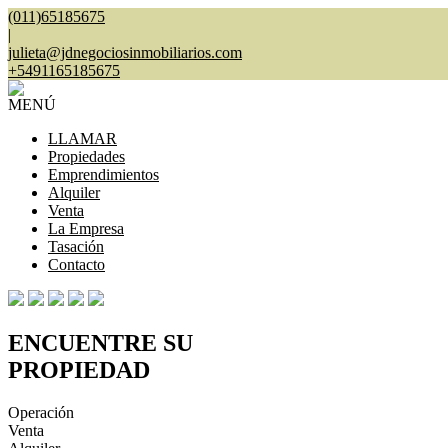
(011)65185675
|
julieta@jdnegociosinmobiliarios.com
+5491165185675
MENÚ
LLAMAR
Propiedades
Emprendimientos
Alquiler
Venta
La Empresa
Tasación
Contacto
ENCUENTRE SU
PROPIEDAD
Operación
Venta