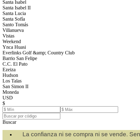
Santa Isabel
Santa Isabel II
Santa Lucia
Santa Sofía
Santo Tomás
Villanueva
Vistas
Weekend
Ynca Huasi
Everlinks Golf &amp; Country Club
Barrio San Felipe
C.C. El Pato
Ezeiza
Hudson
Los Talas
San Simon II
Moneda
USD
$
Buscar
La confianza ni se compra ni se vende. Sen