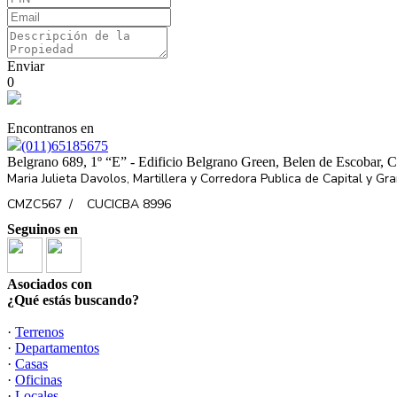
Enviar
0
Encontranos en
(011)65185675
Belgrano 689, 1º “E” - Edificio Belgrano Green, Belen de Escobar, 
Maria Julieta Davolos, Martillera y Corredora Publica de Capital y G
CMZC567 /
CUCICBA 8996
Seguinos en
Asociados con
¿Qué estás buscando?
·
Terrenos
·
Departamentos
·
Casas
·
Oficinas
·
Locales