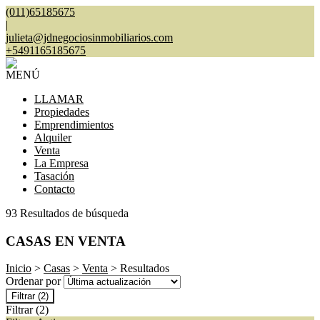
(011)65185675
|
julieta@jdnegociosinmobiliarios.com
+5491165185675
MENÚ
LLAMAR
Propiedades
Emprendimientos
Alquiler
Venta
La Empresa
Tasación
Contacto
93 Resultados de búsqueda
CASAS EN VENTA
Inicio
>
Casas
>
Venta
> Resultados
Ordenar por
Filtrar
(2)
Filtrar
(2)