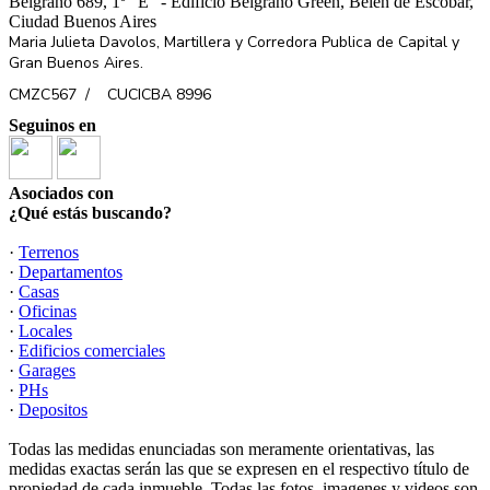
Belgrano 689, 1º “E” - Edificio Belgrano Green, Belen de Escobar,
Ciudad Buenos Aires
Maria Julieta Davolos, Martillera y Corredora Publica de Capital y
Gran Buenos Aires.
CMZC567 /
CUCICBA 8996
Seguinos en
Asociados con
¿Qué estás buscando?
·
Terrenos
·
Departamentos
·
Casas
·
Oficinas
·
Locales
·
Edificios comerciales
·
Garages
·
PHs
·
Depositos
Todas las medidas enunciadas son meramente orientativas, las
medidas exactas serán las que se expresen en el respectivo título de
propiedad de cada inmueble. Todas las fotos, imagenes y videos son