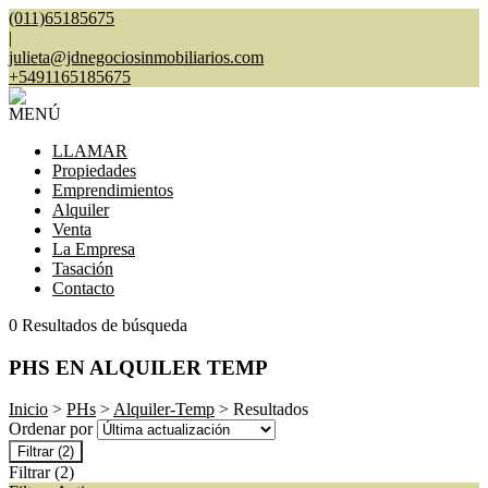
(011)65185675
|
julieta@jdnegociosinmobiliarios.com
+5491165185675
MENÚ
LLAMAR
Propiedades
Emprendimientos
Alquiler
Venta
La Empresa
Tasación
Contacto
0 Resultados de búsqueda
PHS EN ALQUILER TEMP
Inicio
>
PHs
>
Alquiler-Temp
> Resultados
Ordenar por
Filtrar
(2)
Filtrar
(2)